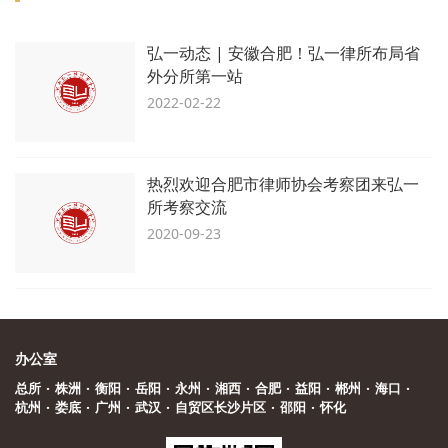
弘一动态 | 安徽合肥！弘一律所布局省
外分所第一站
2022-02-22
热烈欢迎合肥市律师协会考察团来弘一
所考察交流
2020-09-23
办公室
总所
·
株洲
·
衡阳
·
岳阳
·
永州
·
湘西
·
合肥
·
益阳
·
郴州
·
海口
·
杭州
·
娄底
·
广州
·
武汉
·
自贸区长沙片区
·
邵阳
·
怀化