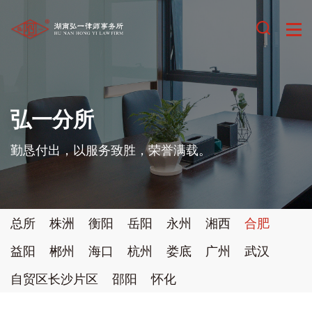
弘一分所
勤恳付出，以服务致胜，荣誉满载。
总所
株洲
衡阳
岳阳
永州
湘西
合肥
益阳
郴州
海口
杭州
娄底
广州
武汉
自贸区长沙片区
邵阳
怀化