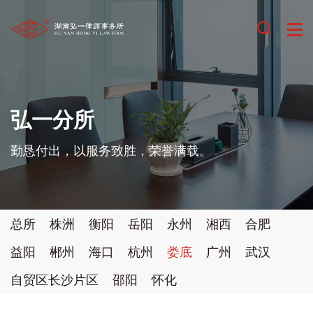
弘一分所
勤恳付出，以服务致胜，荣誉满载。
总所
株洲
衡阳
岳阳
永州
湘西
合肥
益阳
郴州
海口
杭州
娄底
广州
武汉
自贸区长沙片区
邵阳
怀化