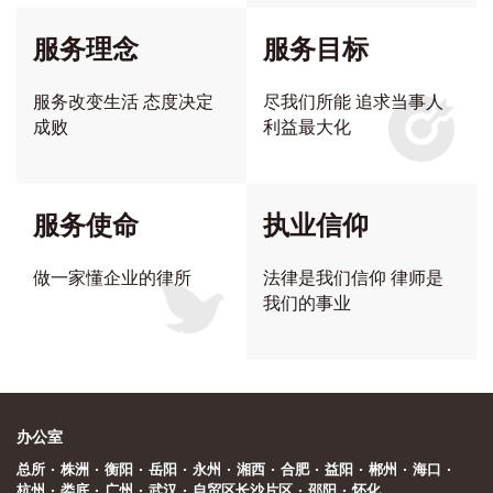
服务理念
服务目标
服务改变生活 态度决定
尽我们所能 追求当事人
成败
利益最大化
服务使命
执业信仰
做一家懂企业的律所
法律是我们信仰 律师是
我们的事业
办公室
总所
·
株洲
·
衡阳
·
岳阳
·
永州
·
湘西
·
合肥
·
益阳
·
郴州
·
海口
·
杭州
·
娄底
·
广州
·
武汉
·
自贸区长沙片区
·
邵阳
·
怀化