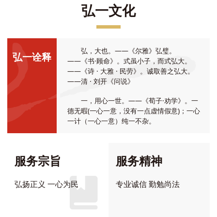
弘一文化
弘，大也。――《尔雅》弘璧。
弘一诠释
――《书·顾命》。式虽小子，而式弘大。
――《诗 · 大雅 · 民劳》。诚取善之弘大。
――清 · 刘开《问说》
一，用心一世。——《荀子·劝学》。一
德无暇(一心一意，没有一点虚情假意)；一心
一计（一心一意）纯一不杂。
服务宗旨
服务精神
弘扬正义 一心为民
专业诚信 勤勉尚法