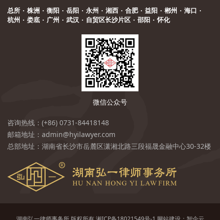
总所
·
株洲
·
衡阳
·
岳阳
·
永州
·
湘西
·
合肥
·
益阳
·
郴州
·
海口
·
杭州
·
娄底
·
广州
·
武汉
·
自贸区长沙片区
·
邵阳
·
怀化
微信公众号
咨询热线：(+86) 0731-84418148
邮箱地址：admin@hyilawyer.com
总部地址：湖南省长沙市岳麓区潇湘北路三段福晟金融中心30-32楼
湖南弘一律师事务所 版权所有
湘ICP备18021549号-1
网站建设：
智企云